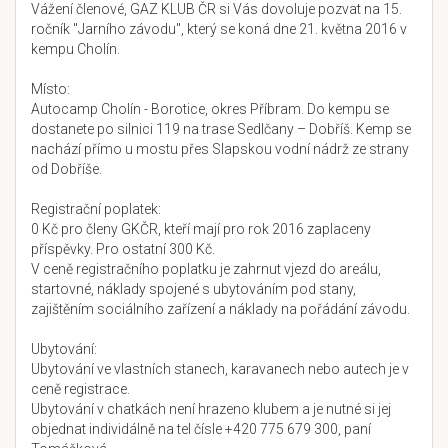
Vážení členové, GAZ KLUB ČR si Vás dovoluje pozvat na 15.
ročník "Jarního závodu", který se koná dne 21. května 2016 v
kempu Cholín.
Místo:
Autocamp Cholín - Borotice, okres Příbram. Do kempu se
dostanete po silnici 119 na trase Sedlčany – Dobříš. Kemp se
nachází přímo u mostu přes Slapskou vodní nádrž ze strany
od Dobříše.
Registrační poplatek:
0 Kč pro členy GKČR, kteří mají pro rok 2016 zaplaceny
příspěvky. Pro ostatní 300 Kč.
V ceně registračního poplatku je zahrnut vjezd do areálu,
startovné, náklady spojené s ubytováním pod stany,
zajištěním sociálního zařízení a náklady na pořádání závodu.
Ubytování:
Ubytování ve vlastních stanech, karavanech nebo autech je v
ceně registrace.
Ubytování v chatkách není hrazeno klubem a je nutné si jej
objednat individálně na tel čísle +420 775 679 300, paní