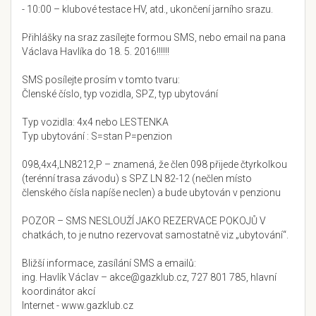
- 10:00 – klubové testace HV, atd., ukončení jarního srazu.
Přihlášky na sraz zasílejte formou SMS, nebo email na pana
Václava Havlíka do 18. 5. 2016!!!!!!
SMS posílejte prosím v tomto tvaru:
Členské číslo, typ vozidla, SPZ, typ ubytování
Typ vozidla: 4x4 nebo LESTENKA
Typ ubytování : S=stan P=penzion
098,4x4,LN8212,P – znamená, že člen 098 přijede čtyrkolkou
(terénní trasa závodu) s SPZ LN 82-12 (nečlen místo
členského čísla napíše neclen) a bude ubytován v penzionu
POZOR – SMS NESLOUŽÍ JAKO REZERVACE POKOJŮ V
chatkách, to je nutno rezervovat samostatně viz „ubytování“.
Bližší informace, zasílání SMS a emailů:
ing. Havlík Václav – akce@gazklub.cz, 727 801 785, hlavní
koordinátor akcí
Internet - www.gazklub.cz