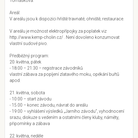
Tomášková.
Areál:
V areálu jsou k dispozici hřiště travnaté; ohniště; restaurace.
V areálu je možnost elektropřípojky za poplatek viz
http://www.kemp-cholin.cz/ . Není dovoleno konzumovat
vlastní sudové pivo.
Předběžný program:
20. května, pátek
- 18:00 – 21:30 – registrace závodníků
vlastní zábava za popíjení zlatavého moku, opékání buřtů
apod.
21. května, sobota
- 10:00 – start závodu
- 15.00 – konec závodu, návrat do areálu
- 19:00 – vyhlášení výsledků „Jarního závodu“, vyhodnocení
srazu, diskuze s vedením a ostatními členy kluby, náměty,
připomínky a zábava
22. května, neděle