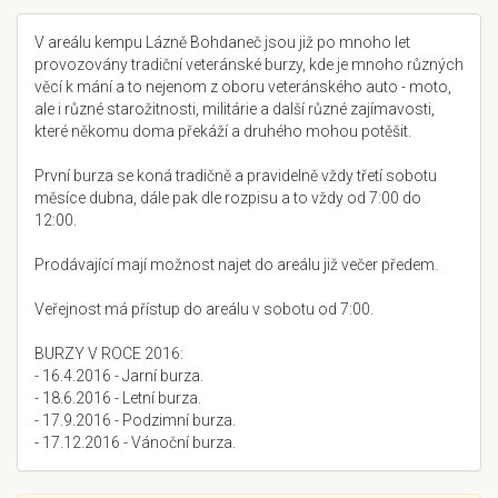
V areálu kempu Lázně Bohdaneč jsou již po mnoho let
provozovány tradiční veteránské burzy, kde je mnoho různých
věcí k mání a to nejenom z oboru veteránského auto - moto,
ale i různé starožitnosti, militárie a další různé zajímavosti,
které někomu doma překáží a druhého mohou potěšit.
První burza se koná tradičně a pravidelně vždy třetí sobotu
měsíce dubna, dále pak dle rozpisu a to vždy od 7:00 do
12:00.
Prodávající mají možnost najet do areálu již večer předem.
Veřejnost má přístup do areálu v sobotu od 7:00.
BURZY V ROCE 2016:
- 16.4.2016 - Jarní burza.
- 18.6.2016 - Letní burza.
- 17.9.2016 - Podzimní burza.
- 17.12.2016 - Vánoční burza.