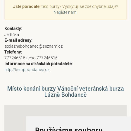
Jste pořadatel
této burzy? Vyskytují se zde chybné údaje?
Napište nám
!
Kontakty:
Jedlička
E-mail adresy:
atclaznebohdanec@seznam.cz
Telefony:
777246515 nebo 777246516
Informace na stránkách pořadatele:
http://kempbohdanec.cz
Místo konání burzy Vánoční veteránská burza
Lázně Bohdaneč
Používáme soubory