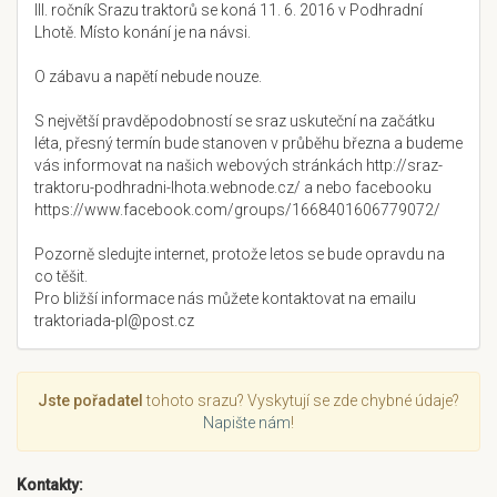
III. ročník Srazu traktorů se koná 11. 6. 2016 v Podhradní
Lhotě. Místo konání je na návsi.
O zábavu a napětí nebude nouze.
S největší pravděpodobností se sraz uskuteční na začátku
léta, přesný termín bude stanoven v průběhu března a budeme
vás informovat na našich webových stránkách http://sraz-
traktoru-podhradni-lhota.webnode.cz/ a nebo facebooku
https://www.facebook.com/groups/1668401606779072/
Pozorně sledujte internet, protože letos se bude opravdu na
co těšit.
Pro bližší informace nás můžete kontaktovat na emailu
traktoriada-pl@post.cz
Jste pořadatel
tohoto srazu? Vyskytují se zde chybné údaje?
Napište nám
!
Kontakty: