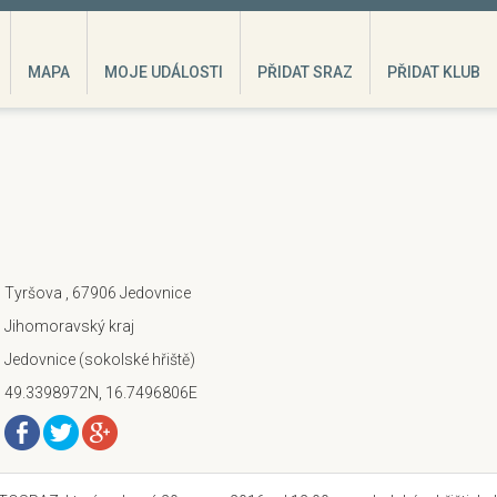
MAPA
MOJE UDÁLOSTI
PŘIDAT SRAZ
PŘIDAT KLUB
Tyršova , 67906 Jedovnice
Jihomoravský kraj
Jedovnice (sokolské hřiště)
49.3398972N, 16.7496806E