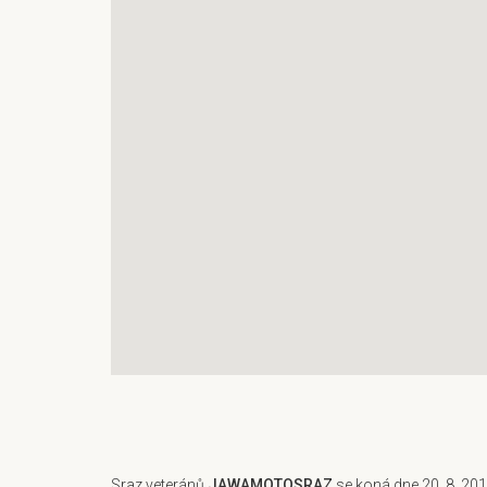
Sraz veteránů
JAWAMOTOSRAZ
se koná dne 20. 8. 2016