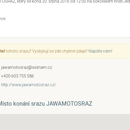
RAZ, který se koná 20. srpna 2016 od 12:00 na sokolském hřišti Jedo
vce.
tel
tohoto srazu? Vyskytují se zde chybné údaje?
Napište nám
!
jawamotosraz@seznam.cz
+420 603 755 586
http://www.jawamotosraz.cz/
Místo konání srazu JAWAMOTOSRAZ