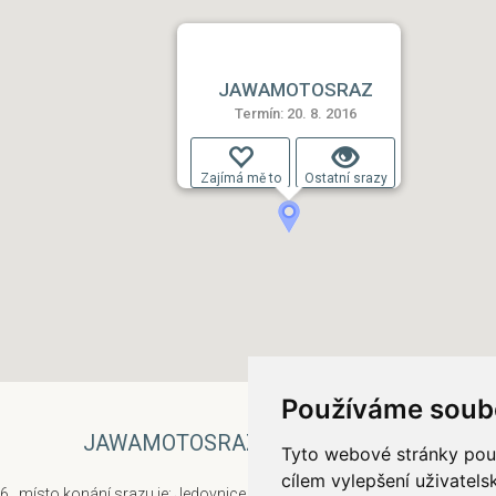
JAWAMOTOSRAZ
Termín: 20. 8. 2016
Zajímá mě to
Ostatní srazy
Používáme soub
JAWAMOTOSRAZ
Tyto webové stránky použí
cílem vylepšení uživatel
 , místo konání srazu je: Jedovnice (sokolské hřiště) , kraj: Jihomoravsk