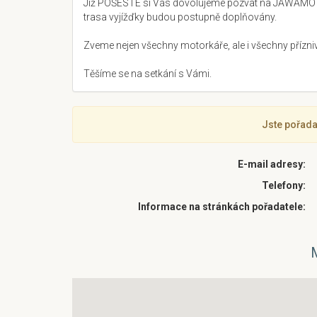
Již POŠESTÉ si Vás dovolujeme pozvat na JAWAMOTOS
trasa vyjížďky budou postupně doplňovány.
Zveme nejen všechny motorkáře, ale i všechny přízni
Těšíme se na setkání s Vámi.
Jste pořada
E-mail adresy:
Telefony:
Informace na stránkách pořadatele: