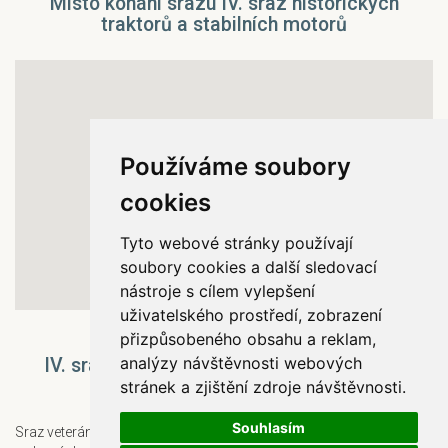
Místo konání srazu IV. sraz historických
traktorů a stabilních motorů
Používáme soubory
cookies
Tyto webové stránky používají
soubory cookies a další sledovací
nástroje s cílem vylepšení
uživatelského prostředí, zobrazení
přizpůsobeného obsahu a reklam,
analýzy návštěvnosti webových
IV. sraz historických traktorů a stabilních
motorů
stránek a zjištění zdroje návštěvnosti.
Souhlasím
Sraz veteránů
IV. sraz historických traktorů a stabilních motorů