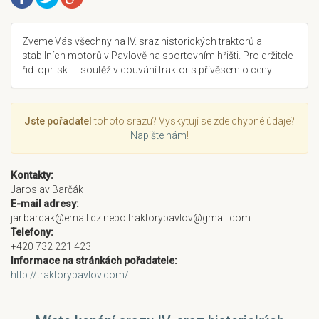
Zveme Vás všechny na IV. sraz historických traktorů a
stabilních motorů v Pavlově na sportovním hřišti. Pro držitele
řid. opr. sk. T soutěž v couvání traktor s přívěsem o ceny.
Jste pořadatel
tohoto srazu? Vyskytují se zde chybné údaje?
Napište nám
!
Kontakty:
Jaroslav Barčák
E-mail adresy:
jar.barcak@email.cz nebo traktorypavlov@gmail.com
Telefony:
+420 732 221 423
Informace na stránkách pořadatele:
http://traktorypavlov.com/