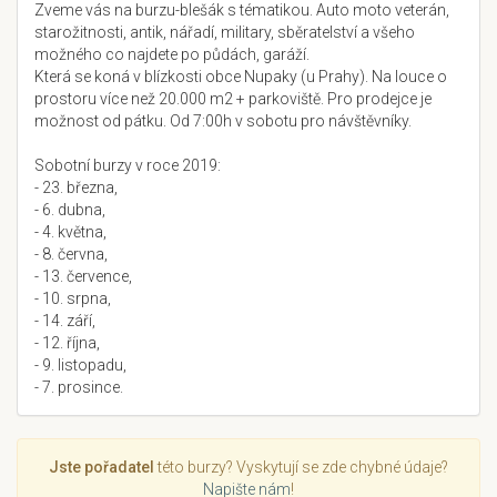
Zveme vás na burzu-blešák s tématikou. Auto moto veterán,
starožitnosti, antik, nářadí, military, sběratelství a všeho
možného co najdete po půdách, garáží.
Která se koná v blízkosti obce Nupaky (u Prahy). Na louce o
prostoru více než 20.000 m2 + parkoviště. Pro prodejce je
možnost od pátku. Od 7:00h v sobotu pro návštěvníky.
Sobotní burzy v roce 2019:
- 23. března,
- 6. dubna,
- 4. května,
- 8. června,
- 13. července,
- 10. srpna,
- 14. září,
- 12. října,
- 9. listopadu,
- 7. prosince.
Jste pořadatel
této burzy? Vyskytují se zde chybné údaje?
Napište nám
!