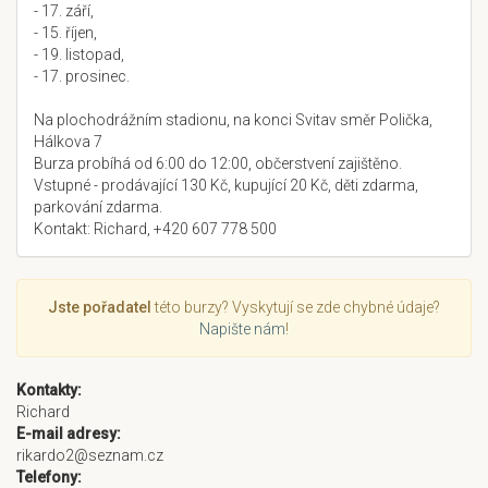
- 17. září,
- 15. říjen,
- 19. listopad,
- 17. prosinec.
Na plochodrážním stadionu, na konci Svitav směr Polička,
Hálkova 7
Burza probíhá od 6:00 do 12:00, občerstvení zajištěno.
Vstupné - prodávající 130 Kč, kupující 20 Kč, děti zdarma,
parkování zdarma.
Kontakt: Richard, +420 607 778 500
Jste pořadatel
této burzy? Vyskytují se zde chybné údaje?
Napište nám
!
Kontakty:
Richard
E-mail adresy:
rikardo2@seznam.cz
Telefony: