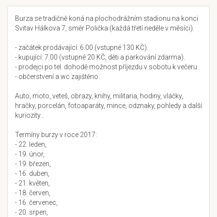
Burza se tradičně koná na plochodrážním stadionu na konci
Svitav Hálkova 7, směr Polička (každá třetí neděle v měsíci).
- začátek prodávající: 6.00 (vstupné 130 KČ).
- kupující: 7.00 (vstupné 20 KČ, děti a parkování zdarma).
- prodejci po tel. dohodě možnost příjezdu v sobotu k večeru.
- občerstvení a wc zajištěno.
Auto, moto, veteš, obrazy, knihy, militaria, hodiny, vláčky,
hračky, porcelán, fotoaparáty, mince, odznaky, pohledy a další
kuriozity...
Termíny burzy v roce 2017:
- 22. leden,
- 19. únor,
- 19. březen,
- 16. duben,
- 21. květen,
- 18. červen,
- 16. červenec,
- 20. srpen,