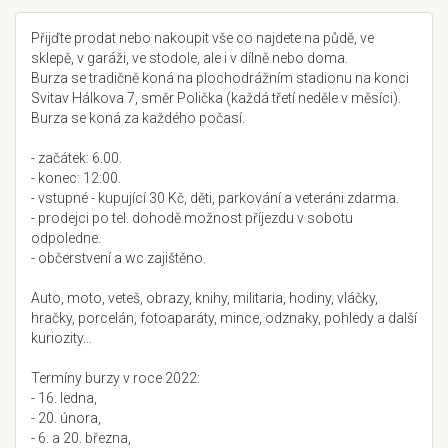
Přijďte prodat nebo nakoupit vše co najdete na půdě, ve
sklepě, v garáži, ve stodole, ale i v dílně nebo doma.
Burza se tradičně koná na plochodrážním stadionu na konci
Svitav Hálkova 7, směr Polička (každá třetí neděle v měsíci).
Burza se koná za každého počasí.
- začátek: 6.00.
- konec: 12:00.
- vstupné - kupující 30 Kč, děti, parkování a veteráni zdarma.
- prodejci po tel. dohodě možnost příjezdu v sobotu
odpoledne.
- občerstvení a wc zajištěno.
Auto, moto, veteš, obrazy, knihy, militaria, hodiny, vláčky,
hračky, porcelán, fotoaparáty, mince, odznaky, pohledy a další
kuriozity...
Termíny burzy v roce 2022:
- 16. ledna,
- 20. února,
- 6. a 20. března,