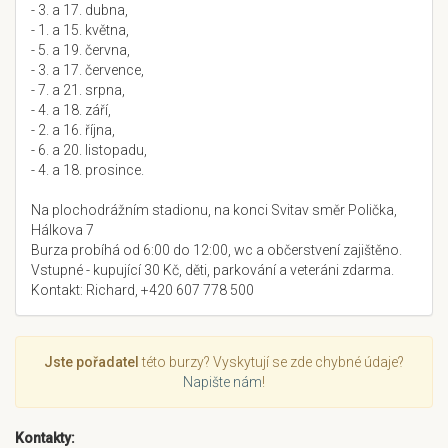
- 3. a 17. dubna,
- 1. a 15. května,
- 5. a 19. června,
- 3. a 17. července,
- 7. a 21. srpna,
- 4. a 18. září,
- 2. a 16. října,
- 6. a 20. listopadu,
- 4. a 18. prosince.
Na plochodrážním stadionu, na konci Svitav směr Polička,
Hálkova 7
Burza probíhá od 6:00 do 12:00, wc a občerstvení zajištěno.
Vstupné - kupující 30 Kč, děti, parkování a veteráni zdarma.
Kontakt: Richard, +420 607 778 500
Jste pořadatel
této burzy? Vyskytují se zde chybné údaje?
Napište nám
!
Kontakty: